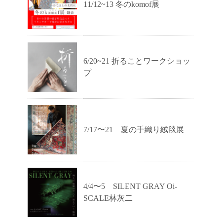
11/12~13 冬のkomof展
6/20~21 折ることワークショッ
プ
7/17〜21 夏の手織り絨毯展
4/4〜5 SILENT GRAY Oi-
SCALE林灰二