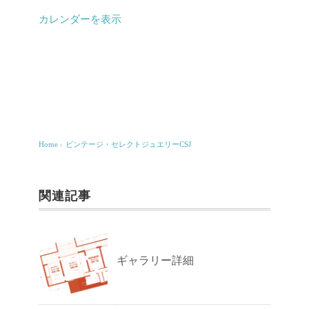
・
カレンダーを表示
セ
レ
ク
ト
ジ
ュ
Home
›
ビンテージ・セレクトジュエリーCSJ
エ
リ
関連記事
ー
C
S
ギャラリー詳細
J