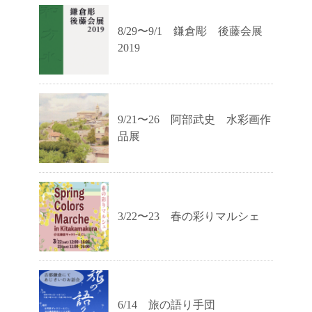
8/29〜9/1 鎌倉彫 後藤会展
2019
9/21〜26 阿部武史 水彩画作
品展
3/22〜23 春の彩りマルシェ
6/14 旅の語り手団