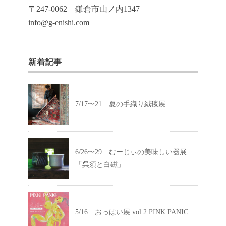
〒247-0062 鎌倉市山ノ内1347
info@g-enishi.com
新着記事
7/17〜21 夏の手織り絨毯展
6/26〜29 むーじぃの美味しい器展
「呉須と白磁」
5/16 おっぱい展 vol.2 PINK PANIC