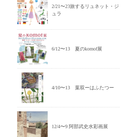
2/21〜23旅するリュネット・ジ
ュラ
6/12〜13 夏のkomof展
4/10〜13 葉双ーはふたつー
12/4〜9 阿部武史水彩画展