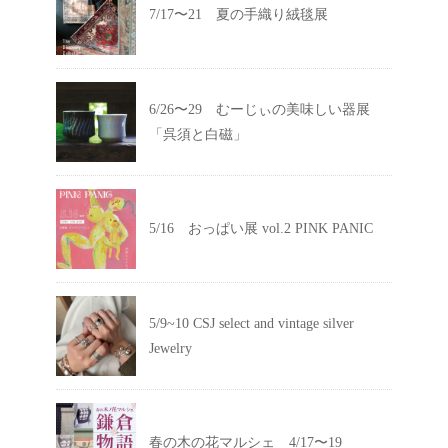
7/17〜21 夏の手織り絨毯展
6/26〜29 むーじぃの美味しい器展
「呉須と白磁」
5/16 おっぱい展 vol.2 PINK PANIC
5/9~10 CSJ select and vintage silver
Jewelry
春の木の花マルシェ 4/17〜19