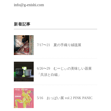
info@g-enishi.com
新着記事
7/17〜21 夏の手織り絨毯展
6/26〜29 むーじぃの美味しい器展
「呉須と白磁」
5/16 おっぱい展 vol.2 PINK PANIC