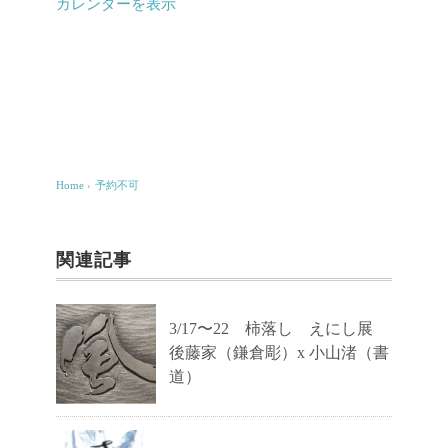
カレンダーを表示
Home
›
予約不可
関連記事
3/17〜22 柿落し えにし展
後藤家（鎌倉彫）x 小山渚（書
道）