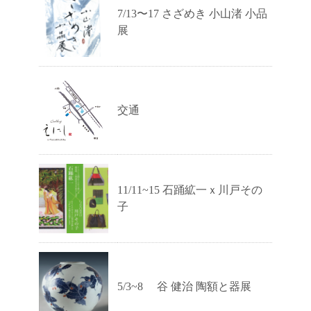
7/13〜17 さざめき 小山渚 小品
展
交通
11/11~15 石踊絋一ｘ川戸その
子
5/3~8 谷 健治 陶額と器展