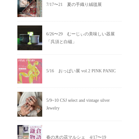
7/17〜21 夏の手織り絨毯展
6/26〜29 むーじぃの美味しい器展
「呉須と白磁」
5/16 おっぱい展 vol.2 PINK PANIC
5/9~10 CSJ select and vintage silver
Jewelry
春の木の花マルシェ 4/17〜19