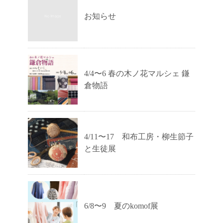
お知らせ
4/4〜6 春の木ノ花マルシェ 鎌
倉物語
4/11〜17 和布工房・柳生節子
と生徒展
6/8〜9 夏のkomof展