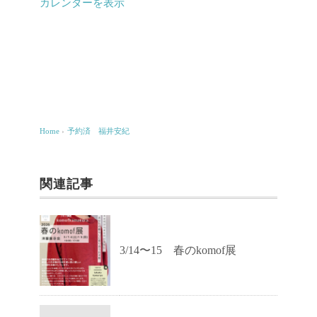
井
カレンダーを表示
安
紀
Home
›
予約済 福井安紀
関連記事
3/14〜15 春のkomof展