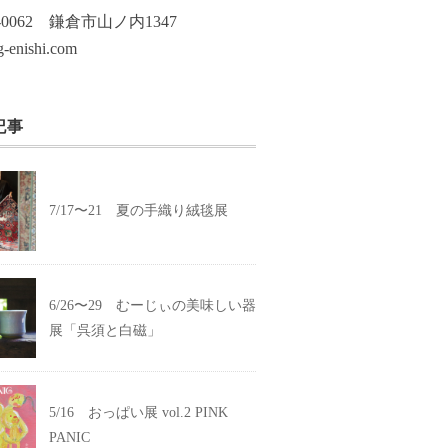
7-0062 鎌倉市山ノ内1347
-enishi.com
記事
7/17〜21 夏の手織り絨毯展
6/26〜29 むーじぃの美味しい器
展「呉須と白磁」
5/16 おっぱい展 vol.2 PINK
PANIC