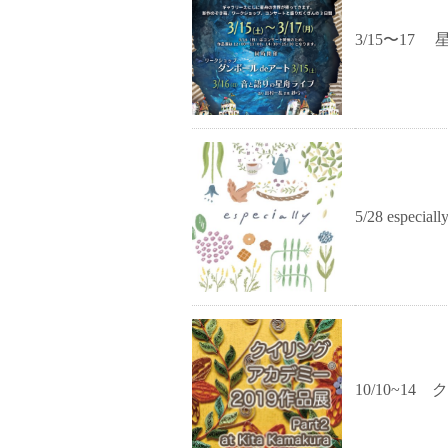
3/15〜17
5/28 especiall
10/10~14