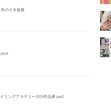
 星舟のぞき箱展
y2019
 クイリングアカデミー2019作品展 part2