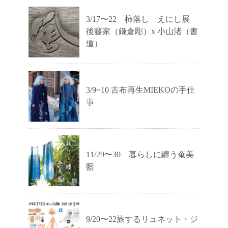
3/17〜22 柿落し えにし展
後藤家（鎌倉彫）x 小山渚（書
道）
3/9~10 古布再生MIEKOの手仕
事
11/29〜30 暮らしに纏う奄美
藍
9/20〜22旅するリュネット・ジ