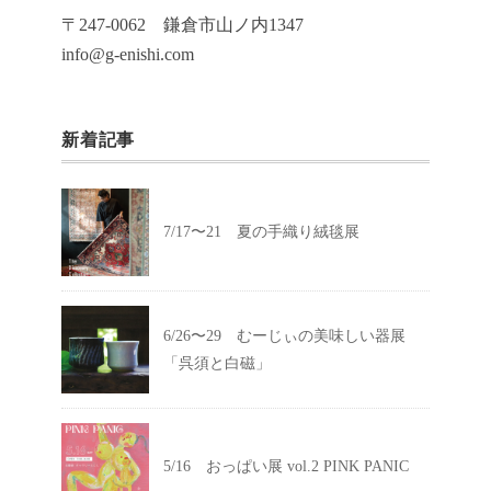
〒247-0062 鎌倉市山ノ内1347
info@g-enishi.com
新着記事
7/17〜21 夏の手織り絨毯展
6/26〜29 むーじぃの美味しい器展
「呉須と白磁」
5/16 おっぱい展 vol.2 PINK PANIC