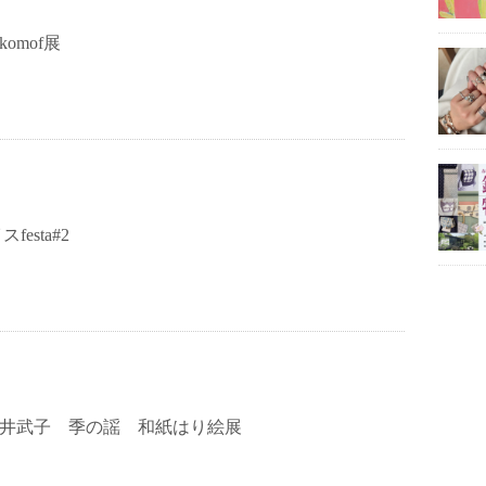
komof展
festa#2
9 藤井武子 季の謡 和紙はり絵展