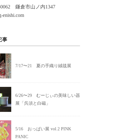
7-0062 鎌倉市山ノ内1347
-enishi.com
記事
7/17〜21 夏の手織り絨毯展
6/26〜29 むーじぃの美味しい器
展「呉須と白磁」
5/16 おっぱい展 vol.2 PINK
PANIC