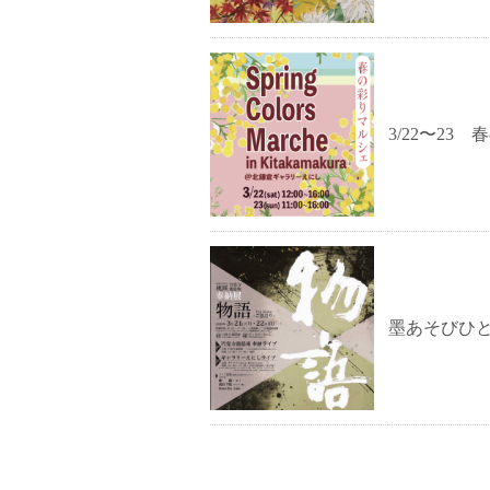
3/22〜23
墨あそびひと 桃