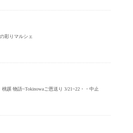
 春の彩りマルシェ
蹊 物語~Tokinowaご恩送り 3/21~22・・中止