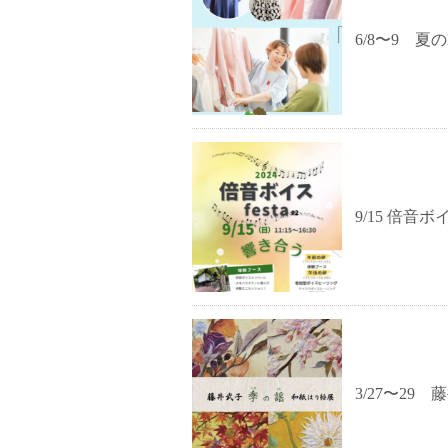
6/8〜9 夏の
9/15 倍音ボイス
3/27〜2