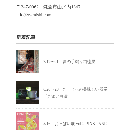
〒247-0062 鎌倉市山ノ内1347
info@g-enishi.com
新着記事
7/17〜21 夏の手織り絨毯展
6/26〜29 むーじぃの美味しい器展
「呉須と白磁」
5/16 おっぱい展 vol.2 PINK PANIC