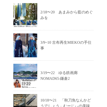
2/18〜20 あまみから藍のめぐ
みを
3/9~10 古布再生MIEKOの手仕
事
3/19〜22 ゆる鉄画廊
NOMAD65-鎌倉2
10/18〜21 「秋刀魚なんかど
うでしょう」むーじぃの美味