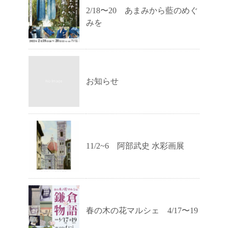
2/18〜20 あまみから藍のめぐ
みを
お知らせ
11/2~6 阿部武史 水彩画展
春の木の花マルシェ 4/17〜19