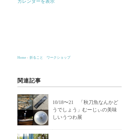
ワ
カレンダーを表示
ー
ク
シ
ョ
ッ
プ
Home
›
折ること ワークショップ
関連記事
10/18〜21 「秋刀魚なんかど
うでしょう」むーじぃの美味
しいうつわ展