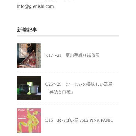
info@g-enishi.com
新着記事
7/17〜21 夏の手織り絨毯展
6/26〜29 むーじぃの美味しい器展
「呉須と白磁」
5/16 おっぱい展 vol.2 PINK PANIC