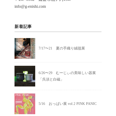
info@g-enishi.com
新着記事
7/17〜21 夏の手織り絨毯展
6/26〜29 むーじぃの美味しい器展
「呉須と白磁」
5/16 おっぱい展 vol.2 PINK PANIC