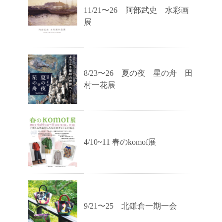
11/21〜26 阿部武史 水彩画
展
8/23〜26 夏の夜 星の舟 田
村一花展
4/10~11 春のkomof展
9/21〜25 北鎌倉一期一会