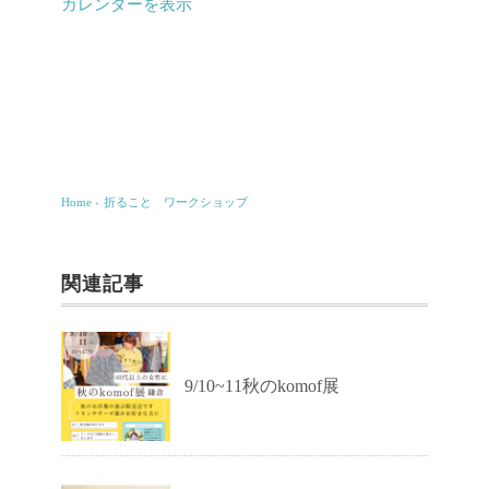
ワ
カレンダーを表示
ー
ク
シ
ョ
ッ
プ
Home
›
折ること ワークショップ
関連記事
9/10~11秋のkomof展