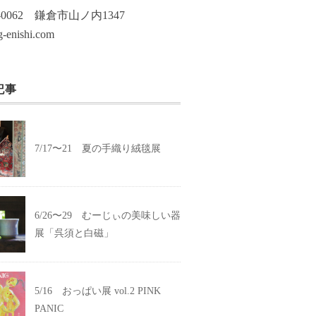
7-0062 鎌倉市山ノ内1347
-enishi.com
記事
7/17〜21 夏の手織り絨毯展
6/26〜29 むーじぃの美味しい器
展「呉須と白磁」
5/16 おっぱい展 vol.2 PINK
PANIC