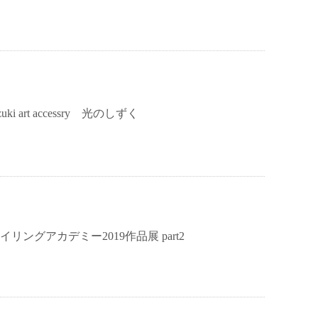
zuki art accessry 光のしずく
 クイリングアカデミー2019作品展 part2