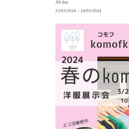
All day
の
23/03/2024
–
24/03/2024
k
o
m
o
f
展