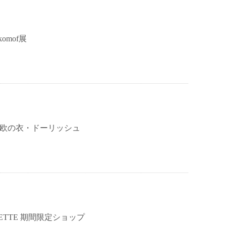
komof展
 東欧の衣・ドーリッシュ
 LISETTE 期間限定ショップ