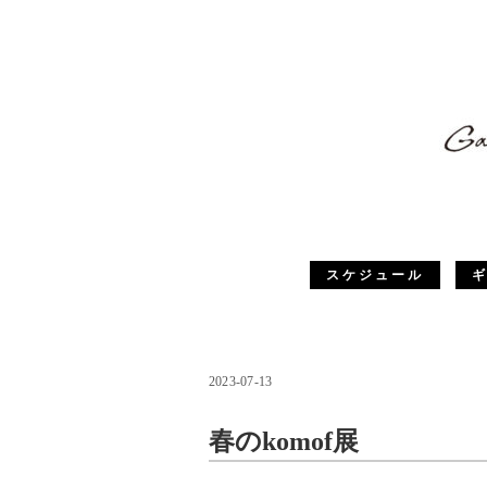
スケジュール
2023-07-13
春のkomof展
春