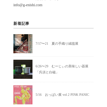
info@g-enishi.com
新着記事
7/17〜21 夏の手織り絨毯展
6/26〜29 むーじぃの美味しい器展
「呉須と白磁」
5/16 おっぱい展 vol.2 PINK PANIC