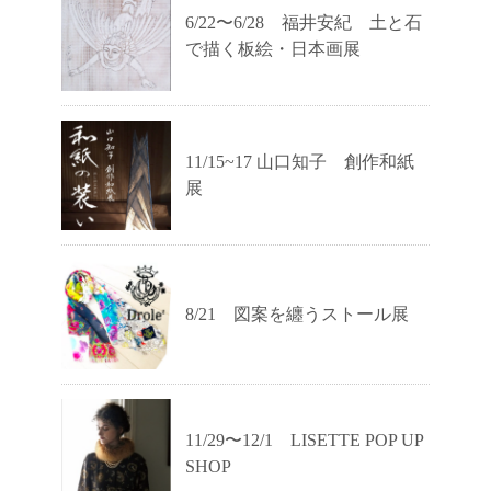
6/22〜6/28 福井安紀 土と石
で描く板絵・日本画展
11/15~17 山口知子 創作和紙
展
8/21 図案を纏うストール展
11/29〜12/1 LISETTE POP UP
SHOP