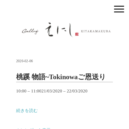
2020-02-06
桃蹊 物語~Tokinowaご恩送り
桃
10:00
–
11:00
21/03/2020
–
22/03/2020
蹊
物
続きを読む
語
~