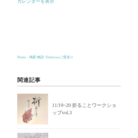
T
カレンダーを表示
o
k
i
n
o
w
Home
›
桃蹊 物語~Tokinowaご恩送り
a
ご
関連記事
恩
送
り
11/19~20 折ることワークショ
ップvol.3