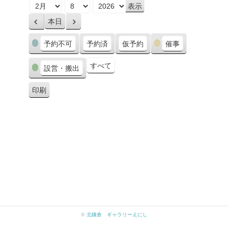
月
日
年
本日
前
次
へ
へ
カ
予約不可
予約済
仮予約
催事
テ
ゴ
すべて
設営・搬出
リ
ー
印刷
表
示
©
北鎌倉 ギャラリーえにし