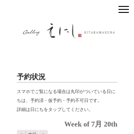
予約状況
スマホでご覧になる場合は丸印がついている日に
ちは、予約済・仮予約・予約不可日です。
詳細は日にちをタップしてください。
Week of 7月 20th