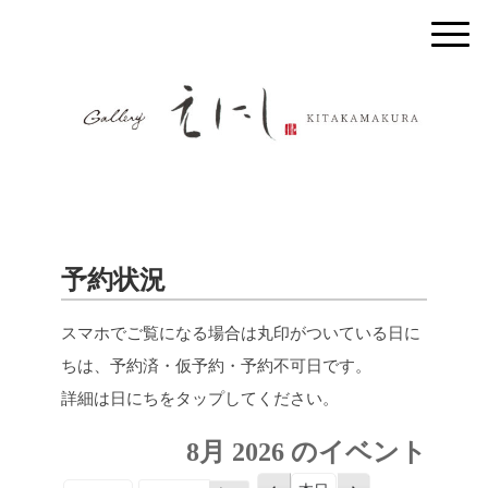
予約状況
スマホでご覧になる場合は丸印がついている日に
ちは、予約済・仮予約・予約不可日です。
詳細は日にちをタップしてください。
8月 2026 のイベント