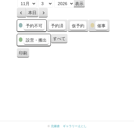
月
日
年
本日
前
次
へ
へ
カ
予約不可
予約済
仮予約
催事
テ
ゴ
すべて
設営・搬出
リ
ー
印刷
表
示
©
北鎌倉 ギャラリーえにし