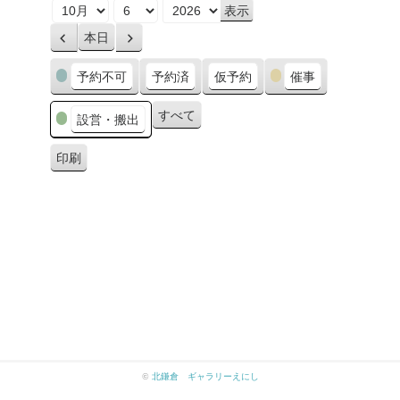
月
日
年
本日
前
次
へ
へ
カ
予約不可
予約済
仮予約
催事
テ
ゴ
すべて
設営・搬出
リ
ー
印刷
表
示
©
北鎌倉 ギャラリーえにし