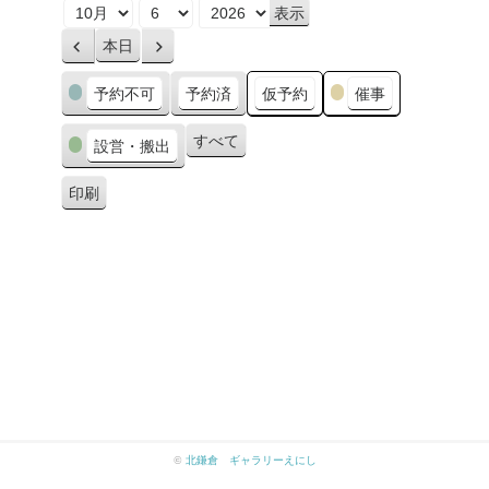
月
日
年
本日
前
次
へ
へ
カ
予約不可
予約済
仮予約
催事
テ
ゴ
すべて
設営・搬出
リ
ー
印刷
表
示
©
北鎌倉 ギャラリーえにし