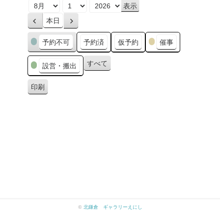
月
日
年
本日
前
次
へ
へ
カ
予約不可
予約済
仮予約
催事
テ
ゴ
すべて
設営・搬出
リ
ー
印刷
表
示
©
北鎌倉 ギャラリーえにし