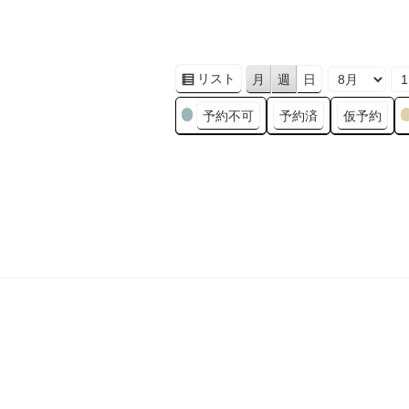
リスト
月
週
日
表
月
日
年
示
カ
予約不可
予約済
仮予約
テ
ゴ
リ
ー