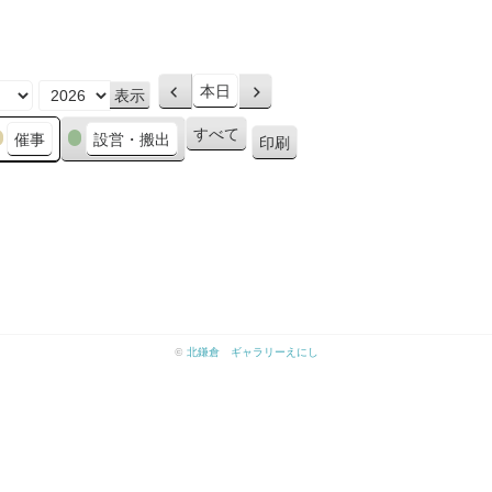
本日
前
次
へ
へ
すべて
催事
設営・搬出
印刷
表
示
©
北鎌倉 ギャラリーえにし