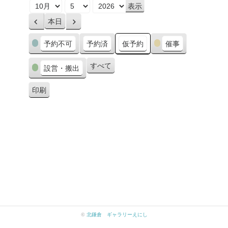
月
日
年
本日
前
次
へ
へ
カ
予約不可
予約済
仮予約
催事
テ
ゴ
すべて
設営・搬出
リ
ー
印刷
表
示
©
北鎌倉 ギャラリーえにし