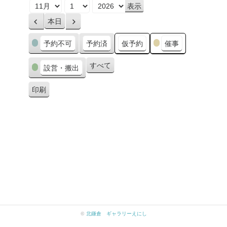
月
日
年
本日
前
次
へ
へ
カ
予約不可
予約済
仮予約
催事
テ
ゴ
すべて
設営・搬出
リ
ー
印刷
表
示
©
北鎌倉 ギャラリーえにし