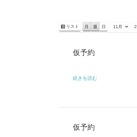
リスト
月
週
日
表
月
日
年
示
仮
予
仮予約
約
続きを読む
仮
予
仮予約
約