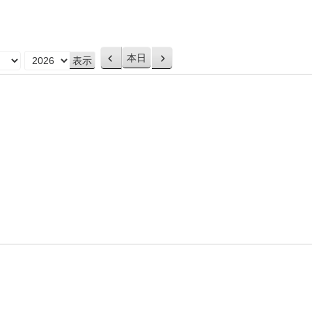
本日
前
次
へ
へ