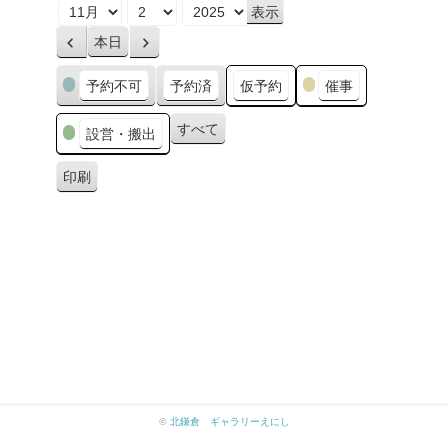
月
日
年
本日
前
次
へ
へ
カ
予約不可
予約済
仮予約
催事
テ
ゴ
すべて
設営・搬出
リ
ー
印刷
表
示
©
北鎌倉 ギャラリーえにし