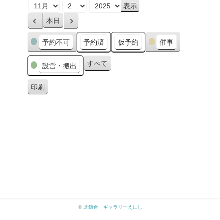
月
日
年
本日
前
次
へ
へ
カ
予約不可
予約済
仮予約
催事
テ
ゴ
すべて
設営・搬出
リ
ー
印刷
表
示
©
北鎌倉 ギャラリーえにし