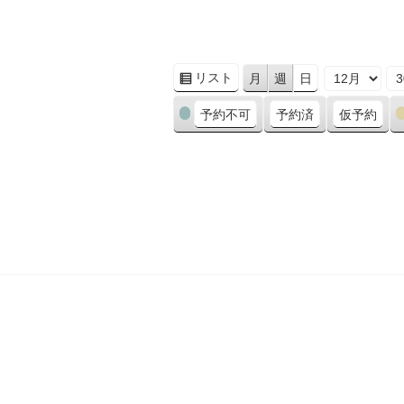
リスト
月
週
日
表
月
日
年
示
カ
予約不可
予約済
仮予約
テ
ゴ
リ
ー