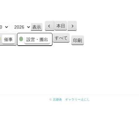
本日
前
次
へ
へ
すべて
催事
設営・搬出
印刷
表
示
©
北鎌倉 ギャラリーえにし