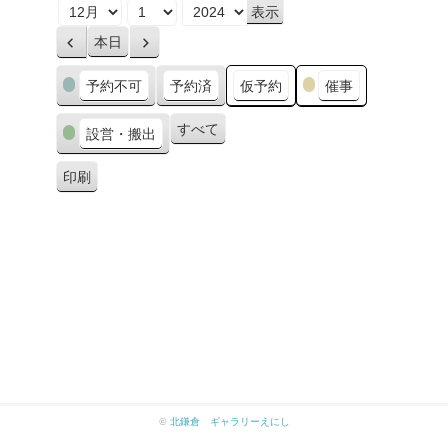
月
日
年
本日
前
次
へ
へ
カ
予約不可
予約済
仮予約
催事
テ
ゴ
すべて
設営・搬出
リ
ー
印刷
表
示
©
北鎌倉 ギャラリーえにし