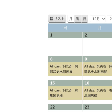
リスト
月
週
日
表
月
年
示
日
月
日
月
曜
曜
01/12/2024
02/12/2024
1
2
日
日
08/12/2024
(1
09/12/2024
(1
8
9
event)
event)
All day: 予約済 阿
All day: 予約済 
部武史水彩画展
部武史水彩画展
15/12/2024
(1
16/12/2024
(1
15
16
event)
event)
All day: 予約済 有
All day: 予約済 
馬国男様
馬国男様
22/12/2024
23/12/2024
22
23