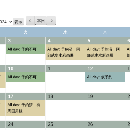
本日
前
次
へ
へ
火
水
木
火
水
木
曜
曜
曜
03/12/2024
(1
04/12/2024
(1
05/12/2024
(1
3
4
5
6
日
日
日
event)
event)
event)
All day: 予約不可
All day: 予約済 阿
All day: 予約済 阿
A
部武史水彩画展
部武史水彩画展
10/12/2024
(1
11/12/2024
12/12/2024
(1
10
11
12
1
event)
event)
阿
All day: 予約不可
All day: 仮予約
17/12/2024
(1
18/12/2024
19/12/2024
17
18
19
2
event)
有
All day: 予約済 有
馬国男様
24/12/2024
25/12/2024
26/12/2024
24
25
26
2