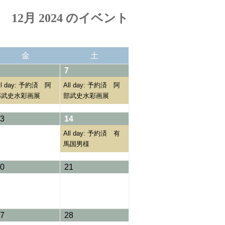
12月 2024 のイベント
金
土
金
土
曜
曜
06/12/2024
(1
07/12/2024
(1
7
日
日
event)
event)
ll day: 予約済 阿
All day: 予約済 阿
部武史水彩画展
部武史水彩画展
13/12/2024
14/12/2024
(1
3
14
event)
All day: 予約済 有
馬国男様
20/12/2024
21/12/2024
0
21
27/12/2024
28/12/2024
7
28