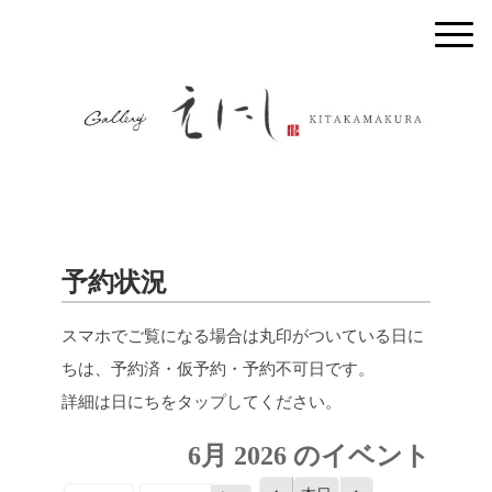
予約状況
スマホでご覧になる場合は丸印がついている日に
ちは、予約済・仮予約・予約不可日です。
詳細は日にちをタップしてください。
6月 2026 のイベント