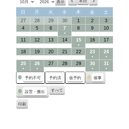
本日
前
次
月
年
へ
へ
日
月
火
水
木
金
土
日
月
火
水
木
金
土
曜
曜
曜
曜
曜
曜
曜
27/09/2026
28/09/2026
29/09/2026
30/09/2026
01/10/2026
02/10/2026
03/10/202
27
28
29
30
1
2
3
日
日
日
日
日
日
日
04/10/2026
05/10/2026
06/10/2026
07/10/2026
08/10/2026
09/10/2026
10/10/20
4
5
6
7
8
9
10
●
(1
11/10/2026
12/10/2026
13/10/2026
14/10/2026
15/10/2026
16/10/2026
17/10/20
11
12
13
14
15
16
17
●
event)
(1
18/10/2026
19/10/2026
20/10/2026
21/10/2026
22/10/2026
23/10/2026
24/10/20
18
19
20
21
22
23
24
●
●
event)
(1
(1
25/10/2026
26/10/2026
27/10/2026
28/10/2026
29/10/2026
30/10/2026
31/10/20
25
26
27
28
29
30
31
●
●
●
●
event)
event)
(1
(1
(1
(1
カ
予約不可
予約済
仮予約
催事
event)
event)
event)
event)
テ
ゴ
すべて
設営・搬出
リ
ー
印刷
表
示