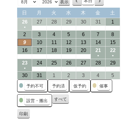
本日
前
次
月
年
へ
へ
日
月
火
水
木
金
土
日
月
火
水
木
金
土
曜
曜
曜
曜
曜
曜
曜
26/07/2026
27/07/2026
28/07/2026
29/07/2026
30/07/2026
31/07/2026
01/08/202
26
27
28
29
30
31
1
日
日
日
日
日
日
日
●
(1
02/08/2026
03/08/2026
04/08/2026
05/08/2026
06/08/2026
07/08/2026
08/08/202
2
3
4
5
6
7
8
event)
09/08/2026
10/08/2026
11/08/2026
12/08/2026
13/08/2026
14/08/2026
15/08/20
9
10
11
12
13
14
15
16/08/2026
17/08/2026
18/08/2026
19/08/2026
20/08/2026
21/08/2026
22/08/20
16
17
18
19
20
21
22
●
●
(1
(1
23/08/2026
24/08/2026
25/08/2026
26/08/2026
27/08/2026
28/08/2026
29/08/20
23
24
25
26
27
28
29
●
event)
event)
(1
30/08/2026
31/08/2026
01/09/2026
02/09/2026
03/09/2026
04/09/2026
05/09/202
30
31
1
2
3
4
5
event)
カ
予約不可
予約済
仮予約
催事
テ
ゴ
すべて
設営・搬出
リ
ー
印刷
表
示