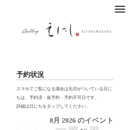
予約状況
スマホでご覧になる場合は丸印がついている日に
ちは、予約済・仮予約・予約不可日です。
詳細は日にちをタップしてください。
8月 2026 のイベント