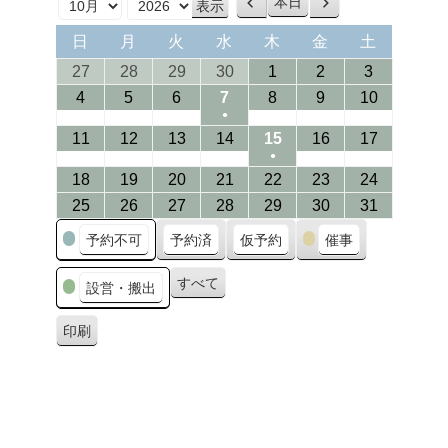
本日
前
次
月
年
へ
へ
日
月
火
水
木
金
土
日
月
火
水
木
金
土
曜
曜
曜
曜
曜
曜
曜
27/09/2026
28/09/2026
29/09/2026
30/09/2026
01/10/2026
02/10/2026
03/10/202
27
28
29
30
1
2
3
日
日
日
日
日
日
日
04/10/2026
05/10/2026
06/10/2026
07/10/2026
08/10/2026
09/10/2026
10/10/20
4
5
6
7
8
9
10
●
(1
11/10/2026
12/10/2026
13/10/2026
14/10/2026
15/10/2026
16/10/2026
17/10/20
11
12
13
14
15
16
17
●
event)
(1
18/10/2026
19/10/2026
20/10/2026
21/10/2026
22/10/2026
23/10/2026
24/10/20
18
19
20
21
22
23
24
event)
25/10/2026
26/10/2026
27/10/2026
28/10/2026
29/10/2026
30/10/2026
31/10/20
25
26
27
28
29
30
31
カ
予約不可
予約済
仮予約
催事
テ
ゴ
すべて
設営・搬出
リ
ー
印刷
表
示