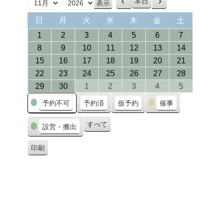
本日
前
次
月
年
へ
へ
日
月
火
水
木
金
土
日
月
火
水
木
金
土
曜
曜
曜
曜
曜
曜
曜
01/11/2026
02/11/2026
03/11/2026
04/11/2026
05/11/2026
06/11/2026
07/11/202
1
2
3
4
5
6
7
日
日
日
日
日
日
日
08/11/2026
09/11/2026
10/11/2026
11/11/2026
12/11/2026
13/11/2026
14/11/202
8
9
10
11
12
13
14
15/11/2026
16/11/2026
17/11/2026
18/11/2026
19/11/2026
20/11/2026
21/11/202
15
16
17
18
19
20
21
22/11/2026
23/11/2026
24/11/2026
25/11/2026
26/11/2026
27/11/2026
28/11/202
22
23
24
25
26
27
28
29/11/2026
30/11/2026
01/12/2026
02/12/2026
03/12/2026
04/12/2026
05/12/202
29
30
1
2
3
4
5
カ
予約不可
予約済
仮予約
催事
テ
ゴ
すべて
設営・搬出
リ
ー
印刷
表
示