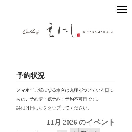
予約状況
スマホでご覧になる場合は丸印がついている日に
ちは、予約済・仮予約・予約不可日です。
詳細は日にちをタップしてください。
11月 2026 のイベント