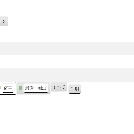
次
へ
すべて
催事
設営・搬出
印刷
表
示