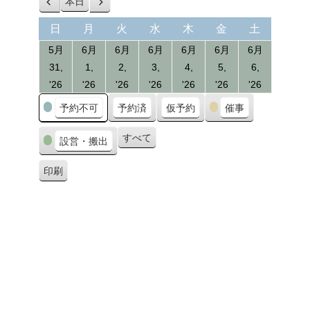
本日
前
次
へ
へ
日
月
火
水
木
金
土
日
月
火
水
木
金
土
曜
曜
曜
曜
曜
曜
曜
5月
6月
6月
6月
6月
6月
6月
日
日
日
日
日
日
日
31,
1,
2,
3,
4,
5,
6,
31/05/2026
01/06/2026
02/06/2026
03/06/2026
04/06/2026
05/06/2026
06/06/20
'26
'26
'26
'26
'26
'26
'26
カ
予約不可
予約済
仮予約
催事
テ
ゴ
すべて
設営・搬出
リ
ー
印刷
表
示