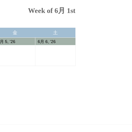
Week of 6月 1st
金
土
金
土
曜
曜
05/06/2026
06/06/2026
月 5, '26
6月 6, '26
日
日