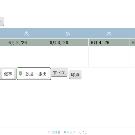
次
へ
火
水
木
火
水
木
曜
曜
曜
2026
02/06/2026
03/06/2026
04/06/2026
6月 2, '26
6月 3, '26
6月 4, '26
6
日
日
日
すべて
催事
設営・搬出
印刷
表
示
©
北鎌倉 ギャラリーえにし