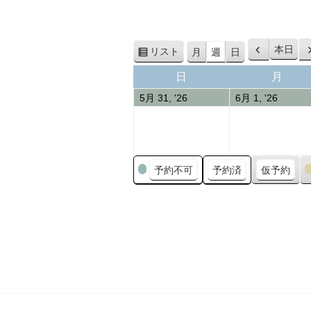
本日
リスト
月
週
日
前
表
へ
示
日
月
日
月
曜
曜
31/05/2026
01/06/
5月 31, '26
6月 1, '26
日
日
カ
予約不可
予約済
仮予約
テ
ゴ
リ
ー