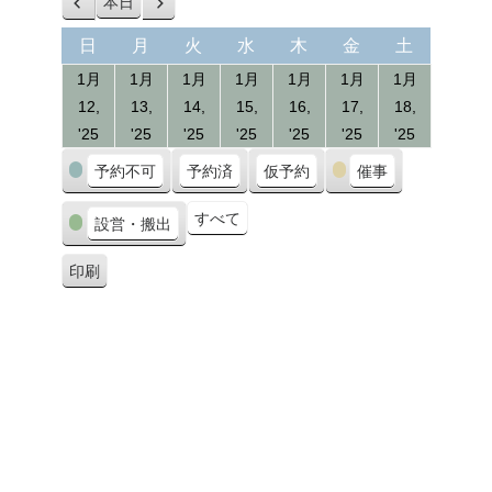
本日
前
次
へ
へ
日
月
火
水
木
金
土
日
月
火
水
木
金
土
曜
曜
曜
曜
曜
曜
曜
1月
1月
1月
1月
1月
1月
1月
日
日
日
日
日
日
日
12,
13,
14,
15,
16,
17,
18,
12/01/2025
13/01/2025
14/01/2025
15/01/2025
16/01/2025
17/01/2025
18/01/20
'25
'25
'25
'25
'25
'25
'25
カ
予約不可
予約済
仮予約
催事
テ
ゴ
すべて
設営・搬出
リ
ー
印刷
表
示