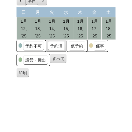
本日
前
次
へ
へ
日
月
火
水
木
金
土
日
月
火
水
木
金
土
曜
曜
曜
曜
曜
曜
曜
1月
1月
1月
1月
1月
1月
1月
日
日
日
日
日
日
日
12,
13,
14,
15,
16,
17,
18,
12/01/2025
13/01/2025
14/01/2025
15/01/2025
16/01/2025
17/01/2025
18/01/20
'25
'25
'25
'25
'25
'25
'25
カ
予約不可
予約済
仮予約
催事
テ
ゴ
すべて
設営・搬出
リ
ー
印刷
表
示