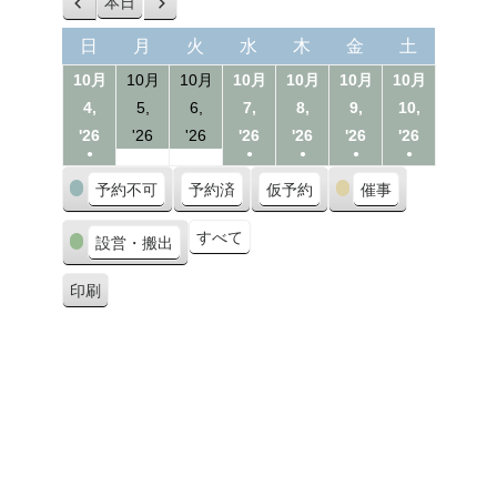
本日
前
次
へ
へ
日
月
火
水
木
金
土
日
月
火
水
木
金
土
曜
曜
曜
曜
曜
曜
曜
10月
10月
10月
10月
10月
10月
10月
日
日
日
日
日
日
日
4,
5,
6,
7,
8,
9,
10,
04/10/2026
05/10/2026
06/10/2026
07/10/2026
08/10/2026
09/10/2026
10/10/20
'26
'26
'26
'26
'26
'26
'26
●
●
●
●
●
(1
(1
(1
(1
(1
カ
予約不可
予約済
仮予約
催事
event)
event)
event)
event)
event)
テ
ゴ
すべて
設営・搬出
リ
ー
印刷
表
示