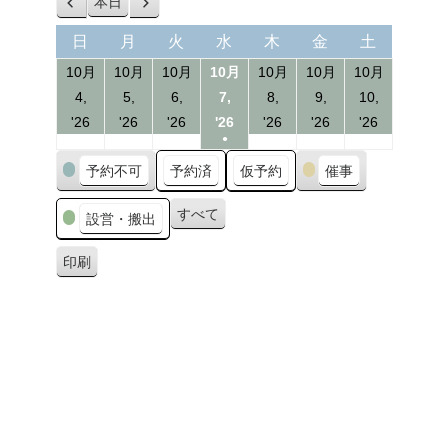
本日
前
次
へ
へ
日
月
火
水
木
金
土
日
月
火
水
木
金
土
曜
曜
曜
曜
曜
曜
曜
10月
10月
10月
10月
10月
10月
10月
日
日
日
日
日
日
日
4,
5,
6,
7,
8,
9,
10,
04/10/2026
05/10/2026
06/10/2026
07/10/2026
08/10/2026
09/10/2026
10/10/20
'26
'26
'26
'26
'26
'26
'26
●
(1
カ
予約不可
予約済
仮予約
催事
event)
テ
ゴ
すべて
設営・搬出
リ
ー
印刷
表
示