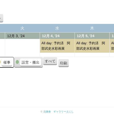
次
へ
火
水
木
火
水
木
曜
曜
曜
/2024
03/12/2024
04/12/2024
(1
05/12/202
(1
12月 3, '24
12月 4, '24
12月 5, '24
1
日
日
日
event)
event)
All day: 予約済 阿
All day: 予約済 阿
A
部武史水彩画展
部武史水彩画展
すべて
催事
設営・搬出
印刷
表
示
©
北鎌倉 ギャラリーえにし