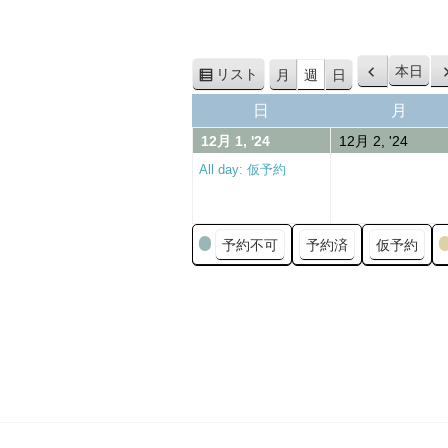
本日
リスト
月
週
日
前
表
へ
示
日
月
日
月
曜
曜
01/12/2024
(1
02/12
12月 1, '24
12月 2, '24
日
日
event)
All day: 仮予約
カ
予約不可
予約済
仮予約
テ
ゴ
リ
ー