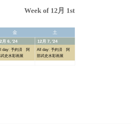
Week of 12月 1st
金
土
金
土
曜
曜
4
06/12/2024
(1
07/12/2024
(1
2月 6, '24
12月 7, '24
日
日
event)
event)
ll day: 予約済 阿
All day: 予約済 阿
部武史水彩画展
部武史水彩画展