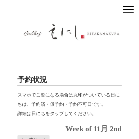
予約状況
スマホでご覧になる場合は丸印がついている日に
ちは、予約済・仮予約・予約不可日です。
詳細は日にちをタップしてください。
Week of 11月 2nd