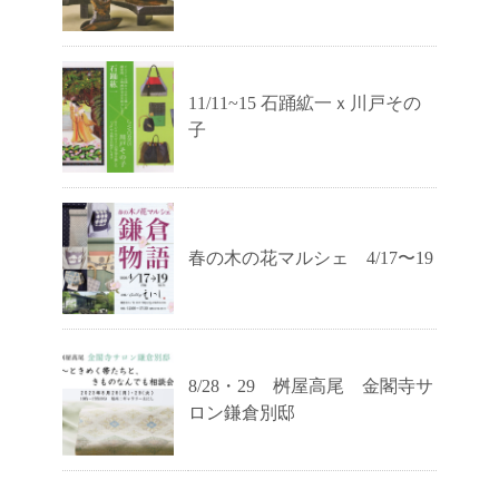
11/11~15 石踊絋一ｘ川戸その
子
春の木の花マルシェ 4/17〜19
8/28・29 桝屋高尾 金閣寺サ
ロン鎌倉別邸