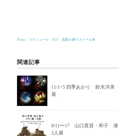
Home
›
スケジュール
›
8/21 図案を纏うストール展
関連記事
11/1~5 四季あかり 鈴木洋美
展
8/11〜17 山口貴資・和子 漆
2人展